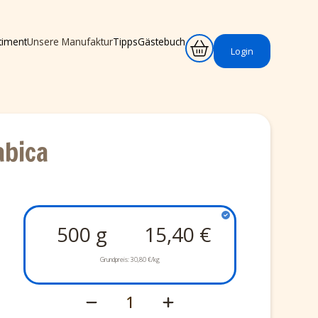
timent
Unsere Manufaktur
Tipps
Gästebuch
Login
abica
500 g
15,40 €
Grundpreis:
30,80 €/kg
1